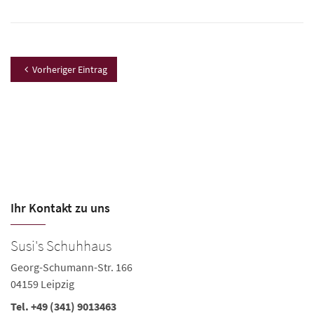
Vorheriger Eintrag
Ihr Kontakt zu uns
Susi's Schuhhaus
S
Georg-Schumann-Str. 166
Mo
04159 Leipzig
04
Tel.
+49 (341) 9013463
Te