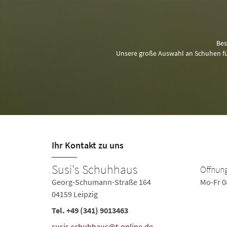
Bes
Unsere große Auswahl an Schuhen für
Ihr Kontakt zu uns
Susi's Schuhhaus
Öffnung
Georg-Schumann-Straße 164
Mo-Fr 0
04159 Leipzig
Tel.
+49 (341) 9013463
susis.schuhhaus@t-online.de