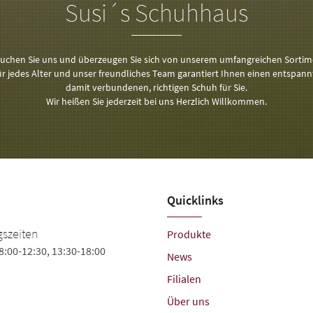
Susi´s Schuhhaus
uchen Sie uns und überzeugen Sie sich von unserem umfangreichen Sortim
 jedes Alter und unser freundliches Team garantiert Ihnen einen entspan
damit verbundenen, richtigen Schuh für Sie.
Wir heißen Sie jederzeit bei uns Herzlich Willkommen.
Quicklinks
Susi's Schuhhaus
szeiten
Produkte
8:00-12:30, 13:30-18:00
Georg-Schumann-Str. 166
News
04159 Leipzig
Filialen
Tel.
+49 (341) 9013463
Über uns
Fax +49 (341) 9110236